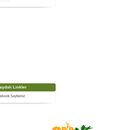
aydalı Linkler
ebook Sayfamız