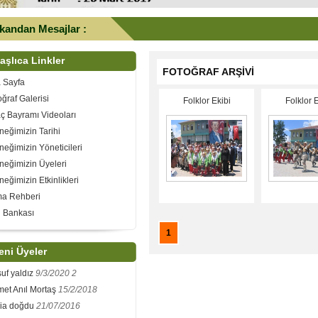
kandan Mesajlar :
aşlıca Linkler
FOTOĞRAF ARŞİVİ
 Sayfa
oğraf Galerisi
Folklor Ekibi
Folklor E
ç Bayramı Videoları
neğimizin Tarihi
neğimizin Yöneticileri
neğimizin Üyeleri
neğimizin Etkinlikleri
ma Rehberi
 Bankası
1
eni Üyeler
uf yaldız
9/3/2020 2
et Anıl Mortaş
15/2/2018
2020 YILI YAPILACAK
bia doğdu
21/07/2016
NLER VE TARİHLERİ