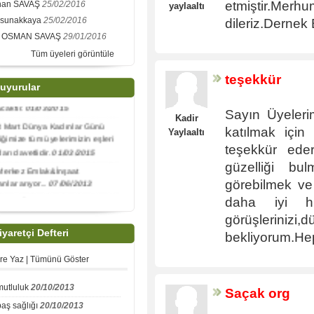
etmiştir.Merh
han SAVAŞ
25/02/2016
yaylaaltı
/2019
rsunakkaya
25/02/2016
dileriz.Dernek
2017 Yılı 14. Olağan Genel
İ OSMAN SAVAŞ
29/01/2016
u Toplanıyor
12/03/2017
Tüm üyeleri görüntüle
Derneğimizin 13.Olağan Genel
u 22 Mart 2015 Pazar saat
teşekkür
 de Örnek-1 Düğün Salonunda
uyurular
caktır.
01/03/2015
Sayın Üyeleri
8 Mart Dünya Kadınlar Günü
Kadir
katılmak için
liğimize tüm üyelerimizin eşleri
Yaylaaltı
ları davetlidir.
01/03/2015
teşekkür ede
Merkez Emlak&İnşaat
güzelliği bu
lar arıyor...
07/06/2013
görebilmek ve 
Sayın Üyelerimiz , Araç Sigorta
daha iyi h
sko Poliçeleriniz için telefonla
görüşlerin
erilecektir...
20/05/2013
iyaretçi Defteri
bekliyorum.Hep
re Yaz
|
Tümünü Göster
mutluluk
20/10/2013
Saçak org
baş sağlığı
20/10/2013