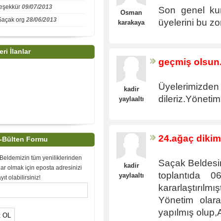
teşekkür
09/07/2013
Son genel kur
Osman
Saçak org
28/06/2013
üyelerini bu zor
karakaya
eri İlanlar
geçmiş olsun
Üyelerimizden 
kadir
dileriz.Yöneti
yaylaaltı
24.ağaç dikim
-Bülten Formu
Beldemizin tüm yeniliklerinden
Saçak Beldesin
kadir
ar olmak için eposta adresinizi
toplantıda
yaylaaltı
yıt olabilirsiniz!
kararlaştırılm
Yönetim olara
yapılmış olup,A