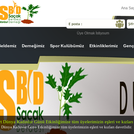
Ana Sa
Üye Olmak İstiyoum
Beldemiz
Derneğimiz
Spor Kulübümüz
Etkinliklerimiz
Gençl