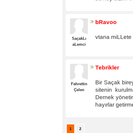
bRavoo
vtana miLLete
SaçakLı
aLemci
Tebrikler
Bir Saçak birey
Fahrettin
sitenin kuru
Çelen
Dernek yönetim
hayırlar getirm
1
2