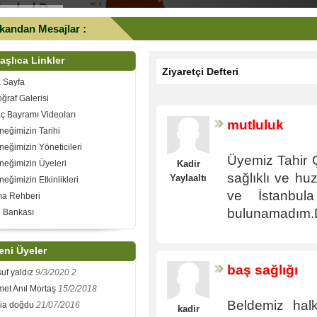
kandan Mesajlar :
aşlıca Linkler
Ziyaretçi Defteri
 Sayfa
oğraf Galerisi
ç Bayramı Videoları
mutluluk
neğimizin Tarihi
neğimizin Yöneticileri
Üyemiz Tahir Ç
neğimizin Üyeleri
Kadir
sağlıklı ve hu
Yaylaaltı
neğimizin Etkinlikleri
ve İstanbul
ma Rehberi
bulunamadım.
 Bankası
eni Üyeler
baş sağlığı
uf yaldız
9/3/2020 2
et Anıl Mortaş
15/2/2018
2020 YILI YAPILACAK
Beldemiz halk
bia doğdu
21/07/2016
kadir
NLER VE TARİHLERİ