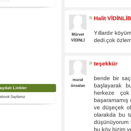
Halit VİDİNLİ
Yıllardır köy
Mürvet
dedi.çok özle
VİDİNLİ
teşekkür
bende bir saç
murat
başlayarak b
ünsalan
aydalı Linkler
herkeze çok
ebook Sayfamız
başaramamış o
ve düşeçek ol
olarakda bu t
düşünüyorum ş
bu köy bizim 